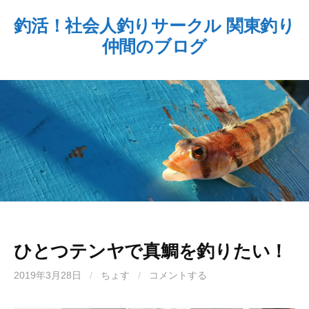
コ
釣活！社会人釣りサークル 関東釣り
ン
仲間のブログ
テ
ン
ツ
へ
ス
キ
ッ
プ
ひとつテンヤで真鯛を釣りたい！
2019年3月28日
/
ちょす
/
コメントする