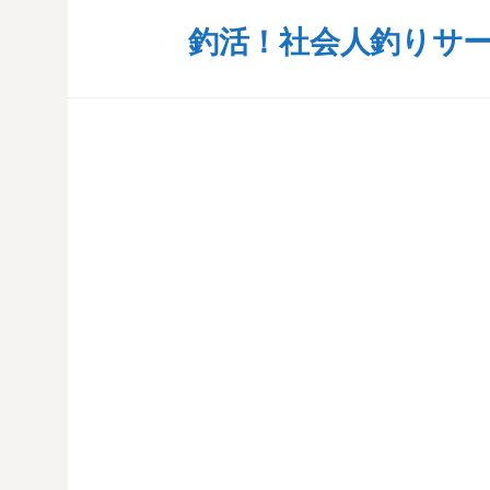
コ
釣活！社会人釣りサー
ン
テ
ン
ツ
へ
ス
キ
ッ
プ