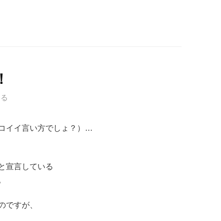
！
する
コイイ言い方でしょ？）…
と宣言している
。
のですが、